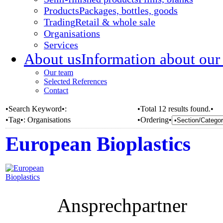
Products
Packages, bottles, goods
Trading
Retail & whole sale
Organisations
Services
About us
Information about our
Our team
Selected References
Contact
•Search Keyword•:
•Total 12 results found.•
•Tag•:
Organisations
•Ordering•
European Bioplastics
Ansprechpartner