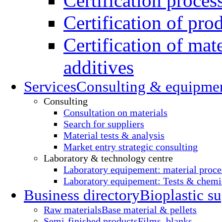
Certification proces
Certification of pro
Certification of mate
additives
Services
Consulting & equipme
Consulting
Consultation on materials
Search for suppliers
Material tests & analysis
Market entry strategic consulting
Laboratory & technology centre
Laboratory equipement: material proce
Laboratory equipement: Tests & chemic
Business directory
Bioplastic su
Raw materials
Base material & pellets
Semi-finished products
Films, blanks