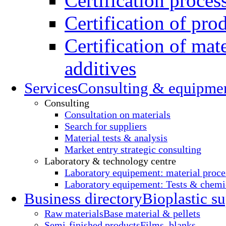
Certification proces
Certification of pro
Certification of mate
additives
Services
Consulting & equipme
Consulting
Consultation on materials
Search for suppliers
Material tests & analysis
Market entry strategic consulting
Laboratory & technology centre
Laboratory equipement: material proce
Laboratory equipement: Tests & chemic
Business directory
Bioplastic su
Raw materials
Base material & pellets
Semi-finished products
Films, blanks