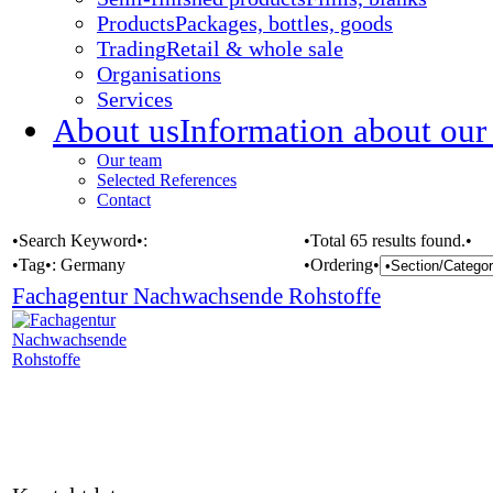
Products
Packages, bottles, goods
Trading
Retail & whole sale
Organisations
Services
About us
Information about our
Our team
Selected References
Contact
•Search Keyword•:
•Total 65 results found.•
•Tag•:
Germany
•Ordering•
Fachagentur Nachwachsende Rohstoffe