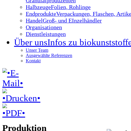
Granulatproduzenten
Halbzeuge
Folien, Rohlinge
Endprodukte
Verpackungen, Flaschen, Artike
Handel
Groß- und EInzelhändler
Organisationen
Dienstleistungen
Über uns
Infos zu biokunststoff
Unser Team
Ausgewählte Referenzen
Kontakt
Produktion