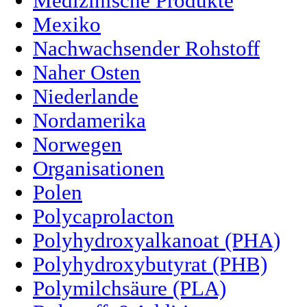
Medizinische Produkte
Mexiko
Nachwachsender Rohstoff
Naher Osten
Niederlande
Nordamerika
Norwegen
Organisationen
Polen
Polycaprolacton
Polyhydroxyalkanoat (PHA)
Polyhydroxybutyrat (PHB)
Polymilchsäure (PLA)