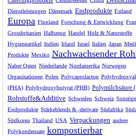
Cateringprodukte
Celluloseester
China
Endprodukte
Dienstleistungen
Dänemark
Estland
Europa
Finnland
Forschung & Entwicklung
Fran
Grossbritanien
Halbzeug
Handel
Holz & Naturstoffe
Hygieneartikel
Indien
Irland
Israel
Italien
Japan
Medi
Nachwachsender Rohs
Produkte
Mexiko
Naher Osten
Niederlande
Nordamerika
Norwegen
Organisationen
Polen
Polycaprolacton
Polyhydroxyal
Polymilchsäure 
(PHA)
Polyhydroxybutyrat (PHB)
Rohstoffe&Additive
Schweden
Schweiz
Sonstig
Endprodukte
Stärkeblends & -derivate
Südafrika
Süd
Verpackungen
Südkorea
Thailand
USA
andere
kompostierbar
Polykondensate