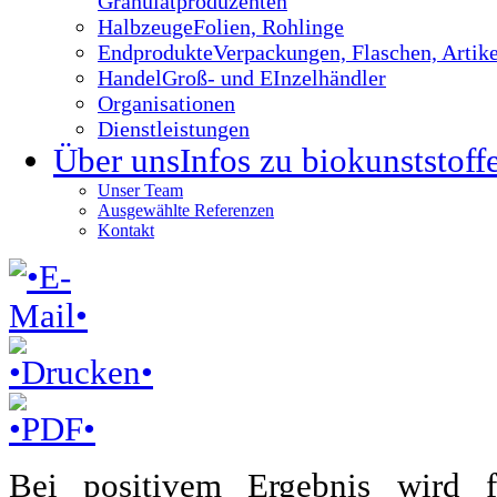
Granulatproduzenten
Halbzeuge
Folien, Rohlinge
Endprodukte
Verpackungen, Flaschen, Artike
Handel
Groß- und EInzelhändler
Organisationen
Dienstleistungen
Über uns
Infos zu biokunststoff
Unser Team
Ausgewählte Referenzen
Kontakt
Bei positivem Ergebnis wird 