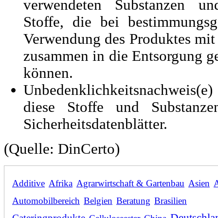
verwendeten Substanzen und
Stoffe, die bei bestimmungs
Verwendung des Produktes mit
zusammen in die Entsorgung g
können.
Unbedenklichkeitsnachweis(
diese Stoffe und Substanze
Sicherheitsdatenblätter.
(Quelle: DinCerto)
Additive
Afrika
Agrarwirtschaft & Gartenbau
Asien
A
Automobilbereich
Belgien
Beratung
Brasilien
Deutschla