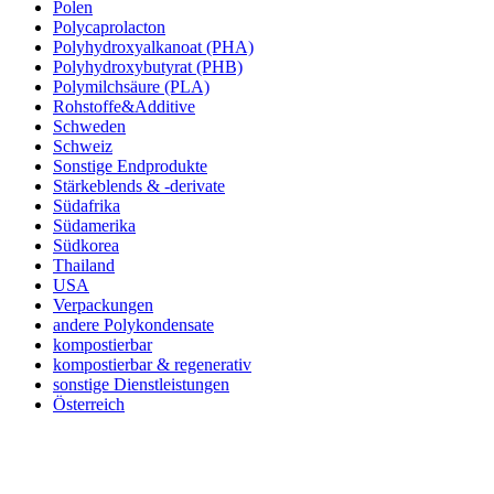
Polen
Polycaprolacton
Polyhydroxyalkanoat (PHA)
Polyhydroxybutyrat (PHB)
Polymilchsäure (PLA)
Rohstoffe&Additive
Schweden
Schweiz
Sonstige Endprodukte
Stärkeblends & -derivate
Südafrika
Südamerika
Südkorea
Thailand
USA
Verpackungen
andere Polykondensate
kompostierbar
kompostierbar & regenerativ
sonstige Dienstleistungen
Österreich