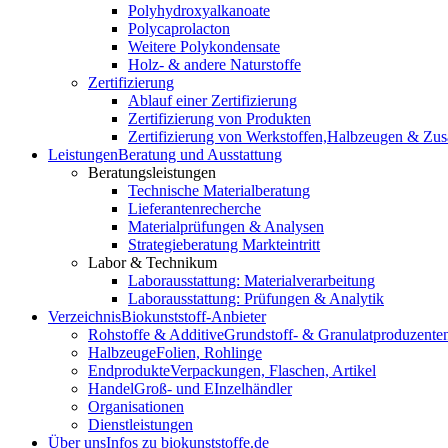
Polyhydroxyalkanoate
Polycaprolacton
Weitere Polykondensate
Holz- & andere Naturstoffe
Zertifizierung
Ablauf einer Zertifizierung
Zertifizierung von Produkten
Zertifizierung von Werkstoffen,
Halbzeugen & Zusa
Leistungen
Beratung und Ausstattung
Beratungsleistungen
Technische Materialberatung
Lieferantenrecherche
Materialprüfungen & Analysen
Strategieberatung Markteintritt
Labor & Technikum
Laborausstattung: Materialverarbeitung
Laborausstattung: Prüfungen & Analytik
Verzeichnis
Biokunststoff-Anbieter
Rohstoffe & Additive
Grundstoff- & Granulatproduzente
Halbzeuge
Folien, Rohlinge
Endprodukte
Verpackungen, Flaschen, Artikel
Handel
Groß- und EInzelhändler
Organisationen
Dienstleistungen
Über uns
Infos zu biokunststoffe.de