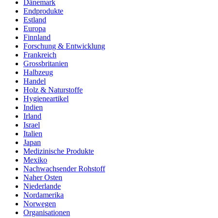
Dänemark
Endprodukte
Estland
Europa
Finnland
Forschung & Entwicklung
Frankreich
Grossbritanien
Halbzeug
Handel
Holz & Naturstoffe
Hygieneartikel
Indien
Irland
Israel
Italien
Japan
Medizinische Produkte
Mexiko
Nachwachsender Rohstoff
Naher Osten
Niederlande
Nordamerika
Norwegen
Organisationen