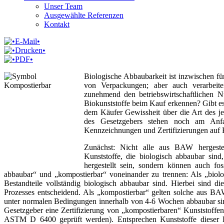
Unser Team
Ausgewählte Referenzen
Kontakt
Biologische Abbaubarkeit ist inzwischen fü
von Verpackungen; aber auch verarbeit
zunehmend den betriebswirtschaftlichen 
Biokunststoffe beim Kauf erkennen? Gibt es 
dem Käufer Gewissheit über die Art des je
des Gesetzgebers stehen noch am Anf
Kennzeichnungen und Zertifizierungen auf P
Zunächst: Nicht alle aus BAW hergestel
Kunststoffe, die biologisch abbaubar si
hergestellt sein, sondern können auch fos
abbaubar“ und „kompostierbar“ voneinander zu trennen: Als „biolo
Bestandteile vollständig biologisch abbaubar sind. Hierbei sind
Prozesses entscheidend. Als „kompostierbar“ gelten solche aus BAW
unter normalen Bedingungen innerhalb von 4-6 Wochen abbaubar sin
Gesetzgeber eine Zertifizierung von „kompostierbaren“ Kunststoffe
ASTM D 6400 geprüft werden). Entsprechen Kunststoffe dieser 