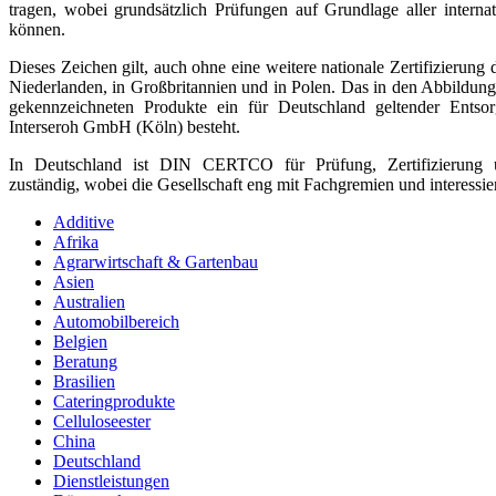
tragen, wobei grundsätzlich Prüfungen auf Grundlage aller intern
können.
Dieses Zeichen gilt, auch ohne eine weitere nationale Zertifizierun
Niederlanden, in Großbritannien und in Polen. Das in den Abbildung
gekennzeichneten Produkte ein für Deutschland geltender Ents
Interseroh GmbH (Köln) besteht.
In Deutschland ist DIN CERTCO für Prüfung, Zertifizierung u
zuständig, wobei die Gesellschaft eng mit Fachgremien und interessie
Additive
Afrika
Agrarwirtschaft & Gartenbau
Asien
Australien
Automobilbereich
Belgien
Beratung
Brasilien
Cateringprodukte
Celluloseester
China
Deutschland
Dienstleistungen