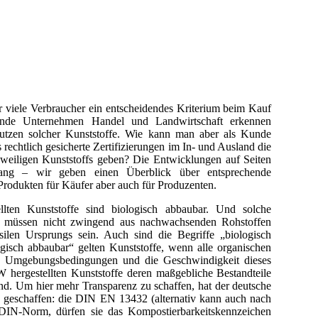
r viele Verbraucher ein entscheidendes Kriterium beim Kauf
ende Unternehmen Handel und Landwirtschaft erkennen
Nutzen solcher Kunststoffe. Wie kann man aber als Kunde
rechtlich gesicherte Zertifizierungen im In- und Ausland die
weiligen Kunststoffs geben? Die Entwicklungen auf Seiten
ang – wir geben einen Überblick über entsprechende
rodukten für Käufer aber auch für Produzenten.
lten Kunststoffe sind biologisch abbaubar. Und solche
nd, müssen nicht zwingend aus nachwachsenden Rohstoffen
silen Ursprungs sein. Auch sind die Begriffe „biologisch
gisch abbaubar“ gelten Kunststoffe, wenn alle organischen
 die Umgebungsbedingungen und die Geschwindigkeit dieses
 hergestellten Kunststoffe deren maßgebliche Bestandteile
d. Um hier mehr Transparenz zu schaffen, hat der deutsche
n geschaffen: die DIN EN 13432 (alternativ kann auch nach
DIN-Norm, dürfen sie das Kompostierbarkeitskennzeichen